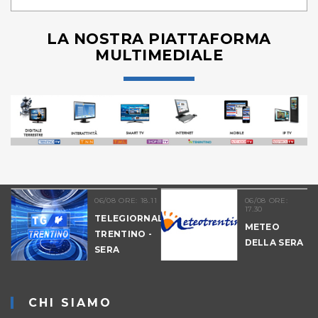
LA NOSTRA PIATTAFORMA
MULTIMEDIALE
06/08 ORE: 18.11
06/08 ORE:
17.30
TELEGIORNALE
METEO
TRENTINO -
DELLA SERA
SERA
-
CHI SIAMO