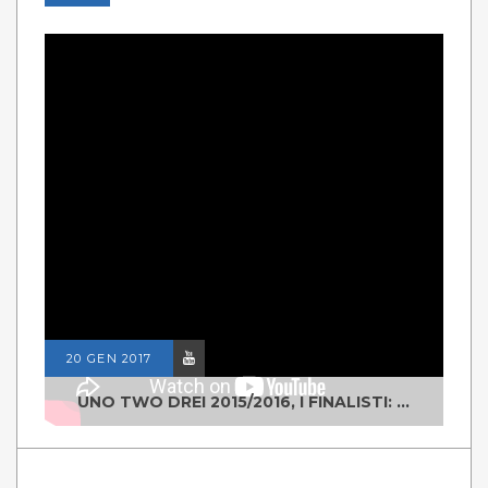
20 GEN 2017
UNO TWO DREI 2015/2016, I FINALISTI: CLASSE IV ALS ISTITUTO "DEGASPERI" BORGO VALSUGANA