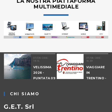
LA NOSTRA PIATTAFORMA
MULTIMEDIALE
07/08 ORE:
07/08 ORE:
19.15
18.39
VELISSIMA
VIAGGIARE
2026 -
IN
PUNTATA 09
TRENTINO -
- DRAGON
CANTIERI
HUNT
CHI SIAMO
LEVICO
G.E.T. Srl