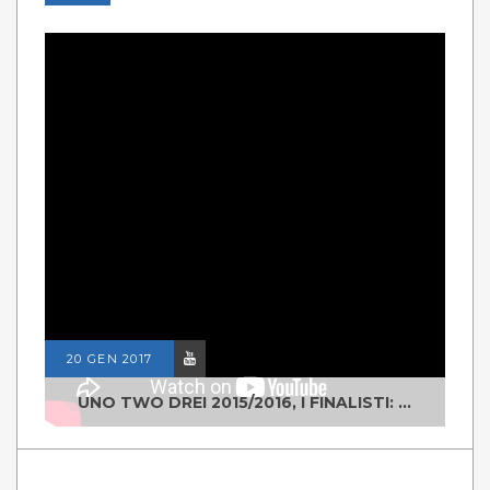
20 GEN 2017
UNO TWO DREI 2015/2016, I FINALISTI: CLASSE IV ALS ISTITUTO "DEGASPERI" BORGO VALSUGANA