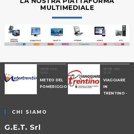
LA NOSTRA PIATTAFORMA
MULTIMEDIALE
08/08 ORE:
08/08 ORE:
10.50
10.26
NALE
METEO DEL
VIAGGIARE
-
POMERIGGIO
IN
IO
TRENTINO -
MATTINA
CHI SIAMO
G.E.T. Srl