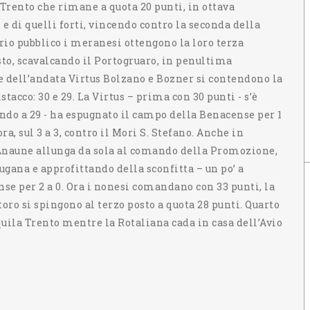
 Trento che rimane a quota 20 punti, in ottava
, e di quelli forti, vincendo contro la seconda della
prio pubblico i meranesi ottengono la loro terza
to, scavalcando il Portogruaro, in penultima
ne dell’andata Virtus Bolzano e Bozner si contendono la
tacco: 30 e 29. La Virtus – prima con 30 punti - s’è
ondo a 29 - ha espugnato il campo della Benacense per 1
ra, sul 3 a 3, contro il Mori S. Stefano. Anche in
’Anaune allunga da sola al comando della Promozione,
ugana e approfittando della sconfitta – un po’ a
nse per 2 a 0. Ora i nonesi comandano con 33 punti, la
ro si spingono al terzo posto a quota 28 punti. Quarto
Aquila Trento mentre la Rotaliana cada in casa dell’Avio