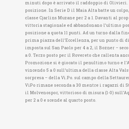
minuti dopo è arrivato il raddoppio di Olivieri.
posizione. In Serie D il Maia Alta batte un colpo
classe Cjarlins Muzane per 2 a 1. Davanti al pro
vittoria stagionale ed abbandonano l’ultimo pos
posizione a quota 11 punti. Ad un turno dalla fi
prima piazza dell’Eccellenza, per un punto di dis
imposta sul San Paolo per 4 a 2, il Bozner – sec
a 0. Terzo posto per il Rovereto che rallenta anco
Promozione si è giocato il penultimo turno e l
vincendo 5 a 0 sull’ultima della classe Alta Vals
sorpresa – della Vi.Po. sul campo della Settaure
ViPo rimane seconda a 30 mentre i ragazzi di Sto
il Molvenospor, vittorioso di misura (1-0) sull’
per 2 a 0 e scende al quarto posto.