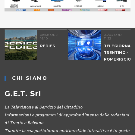
08/08 ORE:
08/08 ORE:
16.10
11.22
PEDIES
TELEGIORNAL
-
TRENTINO -
POMERIGGIO
CHI SIAMO
G.E.T. Srl
La Televisione al Servizio del Cittadino
Informazioni e programmi di approfondimento dalle redazioni
di Trento e Bolzano.
Tramite la sua piattaforma multimediale interattiva è in grado