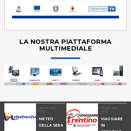
LA NOSTRA PIATTAFORMA
MULTIMEDIALE
11
06/08 ORE:
06/08 ORE:
17.30
16.52
NALE
METEO
VIAGGIARE
-
DELLA SERA
IN