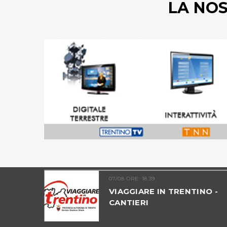
LA NO
07/08 ORE: 18.39
UNTATA 09
VIAGGIARE IN TRENTINO -
ICO
CANTIERI