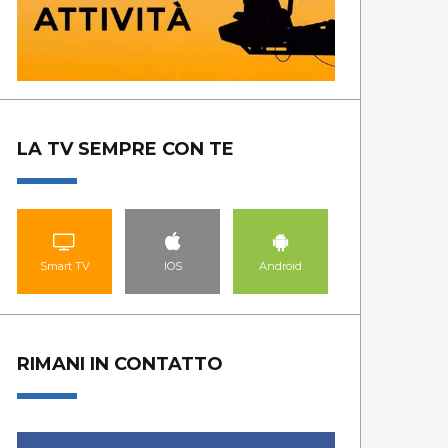
GUARDA LE PUNTATE
GUA
LA TV SEMPRE CON TE
Smart TV
IOS
Android
RIMANI IN CONTATTO