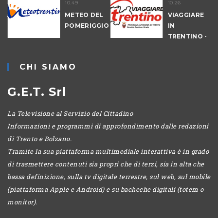
10.49
10.26
NALE
METEO DEL
VIAGGIARE
-
POMERIGGIO
IN
IO
TRENTINO -
MATTINA
CHI SIAMO
G.E.T. Srl
La Televisione al Servizio del Cittadino
Informazioni e programmi di approfondimento dalle redazioni
di Trento e Bolzano.
Tramite la sua piattaforma multimediale interattiva è in grado
di trasmettere contenuti sia propri che di terzi, sia in alta che
bassa definizione, sulla tv digitale terrestre, sul web, sul mobile
(piattaforma Apple e Android) e su bacheche digitali (totem o
monitor).