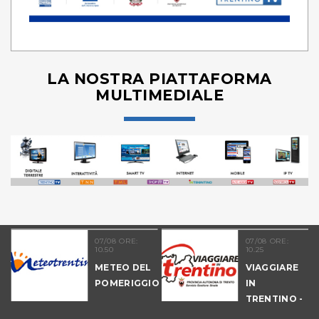
LA NOSTRA PIATTAFORMA
MULTIMEDIALE
21
07/08 ORE:
07/08 ORE:
10.50
10.25
NALE
METEO DEL
VIAGGIARE
-
POMERIGGIO
IN
IO
TRENTINO -
MATTINA