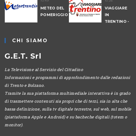
10.49
10.26
NALE
METEO DEL
VIAGGIARE
-
POMERIGGIO
IN
IO
TRENTINO -
MATTINA
CHI SIAMO
G.E.T. Srl
La Televisione al Servizio del Cittadino
Informazioni e programmi di approfondimento dalle redazioni
di Trento e Bolzano.
Tramite la sua piattaforma multimediale interattiva è in grado
di trasmettere contenuti sia propri che di terzi, sia in alta che
bassa definizione, sulla tv digitale terrestre, sul web, sul mobile
(piattaforma Apple e Android) e su bacheche digitali (totem o
monitor).