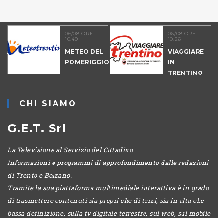
06/08 ORE:
06/08 ORE:
10.49
10.26
NALE
METEO DEL
VIAGGIARE
-
POMERIGGIO
IN
IO
TRENTINO -
MATTINA
CHI SIAMO
G.E.T. Srl
La Televisione al Servizio del Cittadino
Informazioni e programmi di approfondimento dalle redazioni
di Trento e Bolzano.
Tramite la sua piattaforma multimediale interattiva è in grado
di trasmettere contenuti sia propri che di terzi, sia in alta che
bassa definizione, sulla tv digitale terrestre, sul web, sul mobile