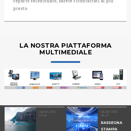
reparto selezionato, sarete ricontattati al più
presto.
LA NOSTRA PIATTAFORMA
MULTIMEDIALE
06/08 ORE:
06/08 ORE:
07.45
05.27
RASSEGNA
STAMPA