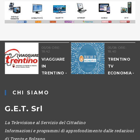
05/08 ORE:
05/08 ORE:
18.42
18.40
VIAGGIARE
TRENTINO
IN
TV
TRENTINO -
ECONOMIA -
CANTIERI
EDIZIONE
SERALE
CHI SIAMO
G.E.T. Srl
La Televisione al Servizio del Cittadino
Informazioni e programmi di approfondimento dalle redazioni
di Trento e Bolzano.