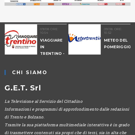
09/08 ORE:
09/08 ORE:
10.54
10.52
NALE
VIAGGIARE
METEO DEL
-
IN
POMERIGGIO
IO
TRENTINO -
MATTINA
CHI SIAMO
G.E.T. Srl
La Televisione al Servizio del Cittadino
Informazioni e programmi di approfondimento dalle redazioni
di Trento e Bolzano.
Tramite la sua piattaforma multimediale interattiva è in grado
di trasmettere contenuti sia propri che di terzi, sia in alta che