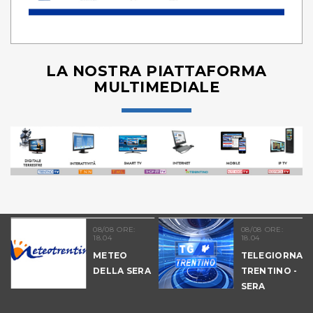
LA NOSTRA PIATTAFORMA
MULTIMEDIALE
08/08 ORE:
08/08 ORE:
18.04
18.04
METEO
TELEGIORNAL
DELLA SERA
TRENTINO -
-
SERA