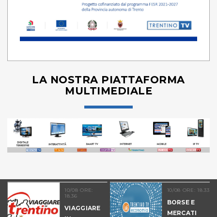
LA NOSTRA PIATTAFORMA
MULTIMEDIALE
10/08 ORE:
10/08 ORE: 18.33
18.36
BORSE E
O
VIAGGIARE
MERCATI