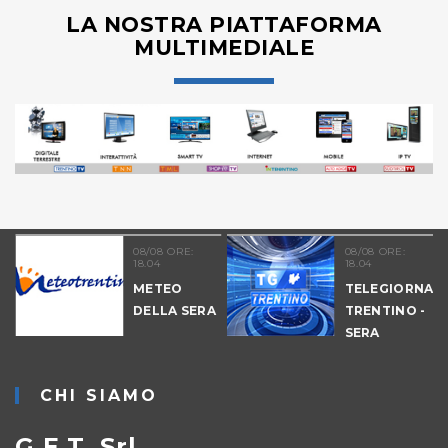
LA NOSTRA PIATTAFORMA
MULTIMEDIALE
08/08 ORE:
08/08 ORE:
18.04
18.04
METEO
TELEGIORNAL
DELLA SERA
TRENTINO -
-
SERA
CHI SIAMO
G.E.T. Srl