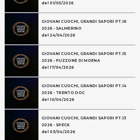
del 01/05/2026
GIOVANI CUOCHI, GRANDI SAPORI PT.16
2026 - SALMERINO
del 24/04/2026
GIOVANI CUOCHI, GRANDI SAPORI PT.15
2026 - PUZZONE DI MOENA
del 17/04/2026
GIOVANI CUOCHI, GRANDI SAPORI PT.14
2026 - TRENTO DOC
del 10/04/2026
GIOVANI CUOCHI, GRANDI SAPORI PT.13
2026 - SPECK
del 03/04/2026