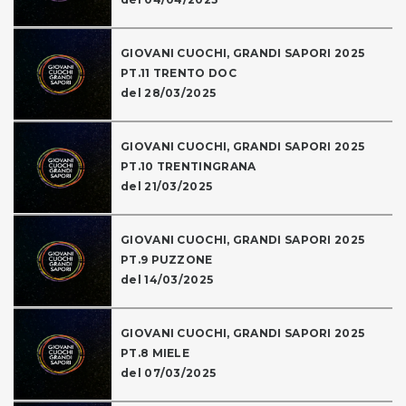
GIOVANI CUOCHI, GRANDI SAPORI 2025
PT.11 TRENTO DOC
del 28/03/2025
GIOVANI CUOCHI, GRANDI SAPORI 2025
PT.10 TRENTINGRANA
del 21/03/2025
GIOVANI CUOCHI, GRANDI SAPORI 2025
PT.9 PUZZONE
del 14/03/2025
GIOVANI CUOCHI, GRANDI SAPORI 2025
PT.8 MIELE
del 07/03/2025