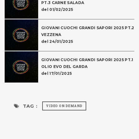
PT.3 CARNE SALADA
del 01/02/2025
GIOVANI CUOCHI GRANDI SAPORI 2025 PT.2
VEZZENA
del 24/01/2025
GIOVANI CUOCHI GRANDI SAPORI 2025 PT.1
OLIO EVO DEL GARDA
del 17/01/2025
TAG :
VIDEO ON DEMAND