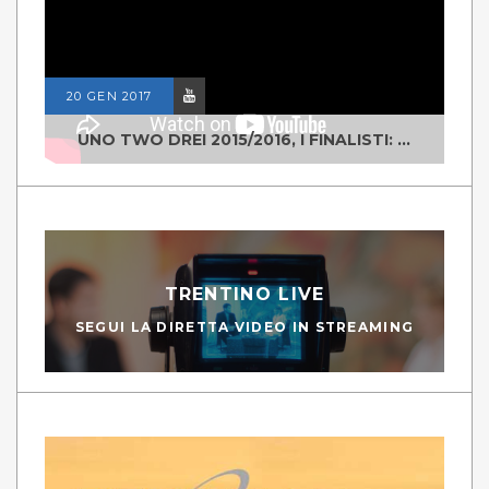
20 GEN 2017
UNO TWO DREI 2015/2016, I FINALISTI: CLASSE IV ALS ISTITUTO "DEGASPERI" BORGO VALSUGANA
TRENTINO LIVE
SEGUI LA DIRETTA VIDEO IN STREAMING