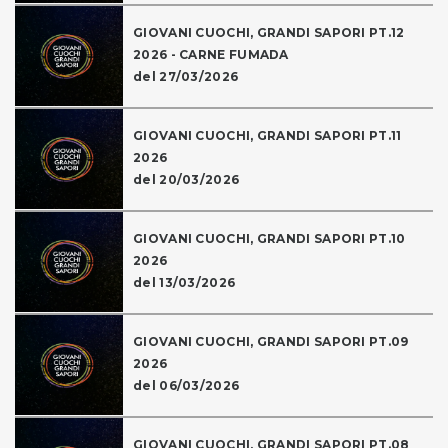
GIOVANI CUOCHI, GRANDI SAPORI PT.12
2026 - CARNE FUMADA
del 27/03/2026
GIOVANI CUOCHI, GRANDI SAPORI PT.11
2026
del 20/03/2026
GIOVANI CUOCHI, GRANDI SAPORI PT.10
2026
del 13/03/2026
GIOVANI CUOCHI, GRANDI SAPORI PT.09
2026
del 06/03/2026
GIOVANI CUOCHI, GRANDI SAPORI PT.08