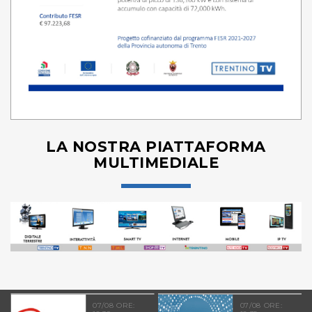
LA NOSTRA PIATTAFORMA
MULTIMEDIALE
07/08 ORE:
07/08 ORE: