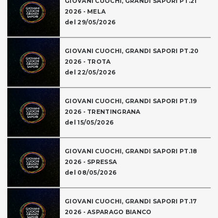
GIOVANI CUOCHI, GRANDI SAPORI PT.21
2026 - MELA
del 29/05/2026
GIOVANI CUOCHI, GRANDI SAPORI PT.20
2026 - TROTA
del 22/05/2026
GIOVANI CUOCHI, GRANDI SAPORI PT.19
2026 - TRENTINGRANA
del 15/05/2026
GIOVANI CUOCHI, GRANDI SAPORI PT.18
2026 - SPRESSA
del 08/05/2026
GIOVANI CUOCHI, GRANDI SAPORI PT.17
2026 - ASPARAGO BIANCO