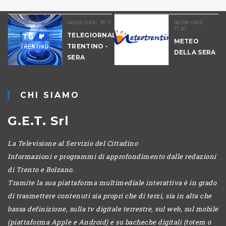
06/08 ORE: 18.11
06/08 ORE:
17.30
TELEGIORNALE
METEO
TRENTINO -
DELLA SERA
SERA
-
CHI SIAMO
G.E.T. Srl
La Televisione al Servizio del Cittadino
Informazioni e programmi di approfondimento dalle redazioni
di Trento e Bolzano.
Tramite la sua piattaforma multimediale interattiva è in grado
di trasmettere contenuti sia propri che di terzi, sia in alta che
bassa definizione, sulla tv digitale terrestre, sul web, sul mobile
(piattaforma Apple e Android) e su bacheche digitali (totem o