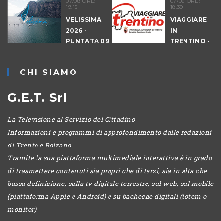
07/08 ORE:
07/08 ORE:
19.15
18.39
VELISSIMA
VIAGGIARE
2026 -
IN
PUNTATA 09
TRENTINO -
- DRAGON
CANTIERI
HUNT
CHI SIAMO
LEVICO
G.E.T. Srl
La Televisione al Servizio del Cittadino
Informazioni e programmi di approfondimento dalle redazioni
di Trento e Bolzano.
Tramite la sua piattaforma multimediale interattiva è in grado
di trasmettere contenuti sia propri che di terzi, sia in alta che
bassa definizione, sulla tv digitale terrestre, sul web, sul mobile
(piattaforma Apple e Android) e su bacheche digitali (totem o
monitor).