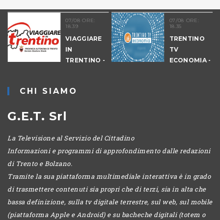
07/08 ORE:
07/08 ORE:
18.39
18.35
VIAGGIARE
TRENTINO
IN
TV
9
TRENTINO -
ECONOMIA -
CANTIERI
EDIZIONE
SERALE
CHI SIAMO
G.E.T. Srl
La Televisione al Servizio del Cittadino
Informazioni e programmi di approfondimento dalle redazioni
di Trento e Bolzano.
Tramite la sua piattaforma multimediale interattiva è in grado
di trasmettere contenuti sia propri che di terzi, sia in alta che
bassa definizione, sulla tv digitale terrestre, sul web, sul mobile
(piattaforma Apple e Android) e su bacheche digitali (totem o