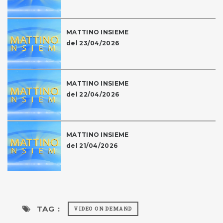
MATTINO INSIEME
del 23/04/2026
MATTINO INSIEME
del 22/04/2026
MATTINO INSIEME
del 21/04/2026
TAG :
VIDEO ON DEMAND