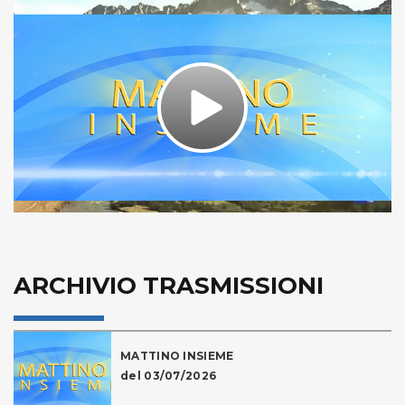
Play
Video
ARCHIVIO TRASMISSIONI
MATTINO INSIEME
del 03/07/2026