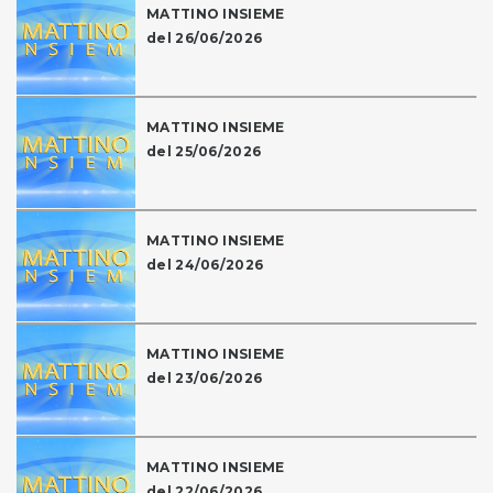
MATTINO INSIEME
del 26/06/2026
MATTINO INSIEME
del 25/06/2026
MATTINO INSIEME
del 24/06/2026
MATTINO INSIEME
del 23/06/2026
MATTINO INSIEME
del 22/06/2026