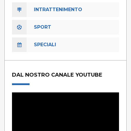
INTRATTENIMENTO
SPORT
SPECIALI
DAL NOSTRO CANALE YOUTUBE