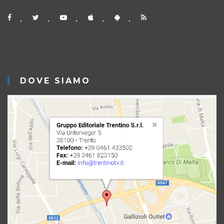
DOVE SIAMO