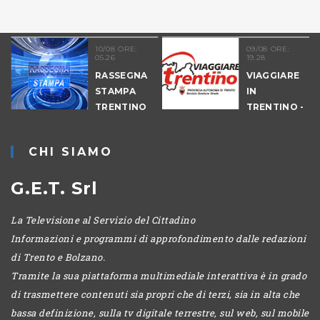
10/08 ORE:
09/08 ORE:
05.26
19.28
RASSEGNA
VIAGGIARE
STAMPA
IN
-
TRENTINO
TRENTINO -
CANTIERI
CHI SIAMO
G.E.T. Srl
La Televisione al Servizio del Cittadino
Informazioni e programmi di approfondimento dalle redazioni
di Trento e Bolzano.
Tramite la sua piattaforma multimediale interattiva è in grado
di trasmettere contenuti sia propri che di terzi, sia in alta che
bassa definizione, sulla tv digitale terrestre, sul web, sul mobile