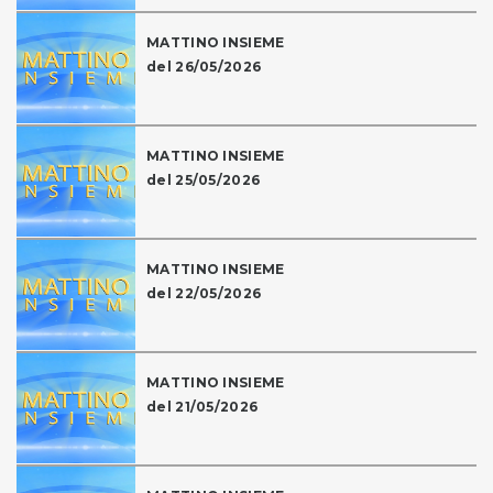
MATTINO INSIEME
del 26/05/2026
MATTINO INSIEME
del 25/05/2026
MATTINO INSIEME
del 22/05/2026
MATTINO INSIEME
del 21/05/2026