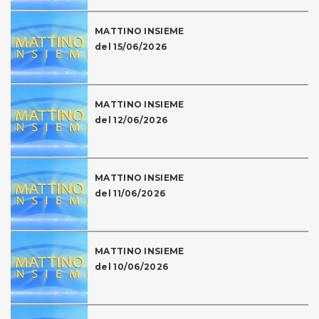
MATTINO INSIEME
del 15/06/2026
MATTINO INSIEME
del 12/06/2026
MATTINO INSIEME
del 11/06/2026
MATTINO INSIEME
del 10/06/2026