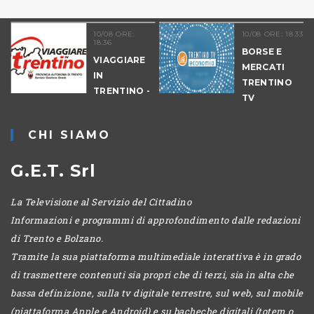
10/08 ORE:
10/08 ORE: 18.33
18.36
BORSE E
O
VIAGGIARE
MERCATI
IN
TRENTINO
TRENTINO -
TV
CANTIERI
ECONOMIA
ORE 19
CHI SIAMO
G.E.T. Srl
La Televisione al Servizio del Cittadino
Informazioni e programmi di approfondimento dalle redazioni
di Trento e Bolzano.
Tramite la sua piattaforma multimediale interattiva è in grado
di trasmettere contenuti sia propri che di terzi, sia in alta che
bassa definizione, sulla tv digitale terrestre, sul web, sul mobile
(piattaforma Apple e Android) e su bacheche digitali (totem o