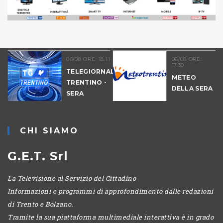
06/08 ORE: 18.11
06/08 ORE:
17.30
TELEGIORNALE
METEO
TRENTINO -
DELLA SERA
SERA
-
CHI SIAMO
G.E.T. Srl
La Televisione al Servizio del Cittadino
Informazioni e programmi di approfondimento dalle redazioni
di Trento e Bolzano.
Tramite la sua piattaforma multimediale interattiva è in grado