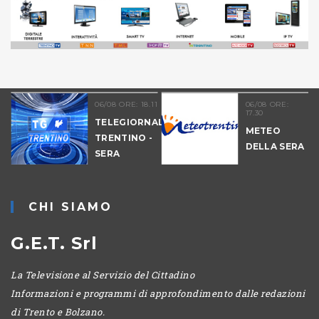
06/08 ORE: 18.11
06/08 ORE:
17.30
TELEGIORNALE
METEO
TRENTINO -
DELLA SERA
SERA
-
CHI SIAMO
G.E.T. Srl
La Televisione al Servizio del Cittadino
Informazioni e programmi di approfondimento dalle redazioni
di Trento e Bolzano.