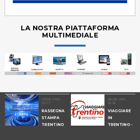
LA NOSTRA PIATTAFORMA
MULTIMEDIALE
09/08 ORE:
08/08 ORE:
05.27
18.36
COLTURA
RASSEGNA
VIAGGIARE
STAMPA
IN
TRENTINO
TRENTINO -
CANTIERI