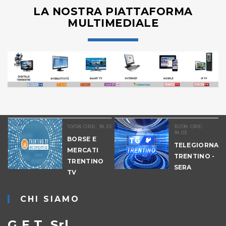
LA NOSTRA PIATTAFORMA
MULTIMEDIALE
10/08 ORE: 18.33
10/08 ORE:
18.03
BORSE E
TELEGIORNAL
MERCATI
TRENTINO -
TRENTINO
-
SERA
TV
ECONOMIA
ORE 19
CHI SIAMO
G.E.T. Srl