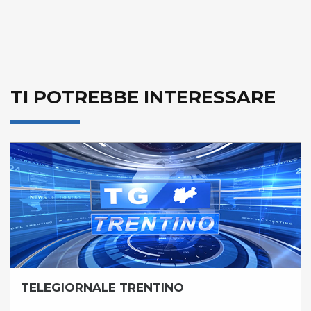
TI POTREBBE INTERESSARE
TELEGIORNALE TRENTINO