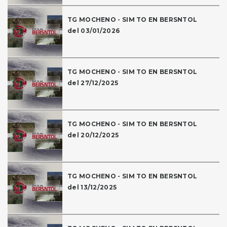
TG MOCHENO - SIM TO EN BERSNTOL
del 03/01/2026
TG MOCHENO - SIM TO EN BERSNTOL
del 27/12/2025
TG MOCHENO - SIM TO EN BERSNTOL
del 20/12/2025
TG MOCHENO - SIM TO EN BERSNTOL
del 13/12/2025