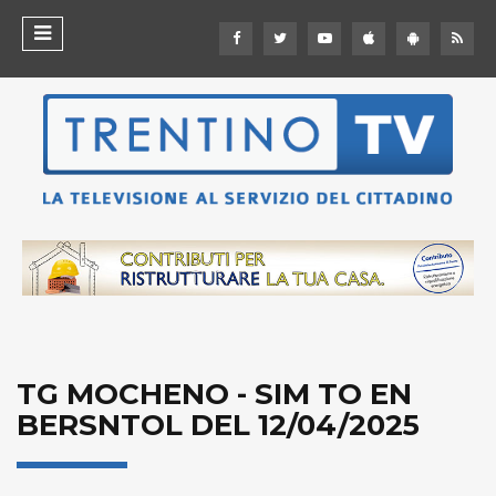
TG MOCHENO - SIM TO EN
BERSNTOL DEL 12/04/2025