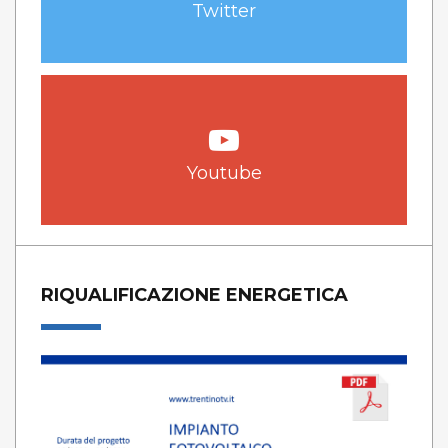
Twitter
Youtube
RIQUALIFICAZIONE ENERGETICA