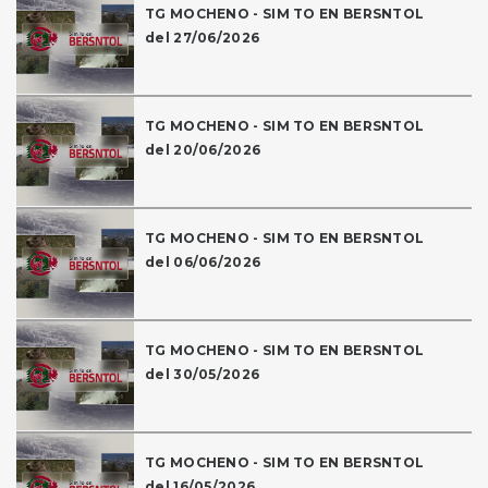
TG MOCHENO - SIM TO EN BERSNTOL
del 27/06/2026
TG MOCHENO - SIM TO EN BERSNTOL
del 20/06/2026
TG MOCHENO - SIM TO EN BERSNTOL
del 06/06/2026
TG MOCHENO - SIM TO EN BERSNTOL
del 30/05/2026
TG MOCHENO - SIM TO EN BERSNTOL
del 16/05/2026