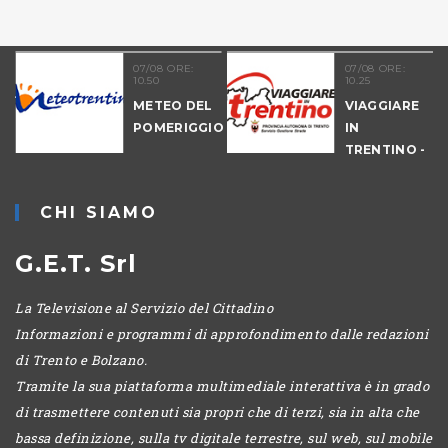
21
07/08 ORE:
07/08 ORE:
10.50
10.25
NALE
METEO DEL
VIAGGIARE
-
POMERIGGIO
IN
IO
TRENTINO -
MATTINA
CHI SIAMO
G.E.T. Srl
La Televisione al Servizio del Cittadino
Informazioni e programmi di approfondimento dalle redazioni
di Trento e Bolzano.
Tramite la sua piattaforma multimediale interattiva è in grado
di trasmettere contenuti sia propri che di terzi, sia in alta che
bassa definizione, sulla tv digitale terrestre, sul web, sul mobile