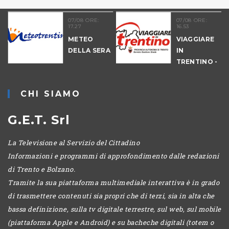
07/08 ORE:
07/08 ORE:
17.27
16.53
NALE
METEO
VIAGGIARE
-
DELLA SERA
IN
TRENTINO -
POMERIGGIO
CHI SIAMO
G.E.T. Srl
La Televisione al Servizio del Cittadino
Informazioni e programmi di approfondimento dalle redazioni
di Trento e Bolzano.
Tramite la sua piattaforma multimediale interattiva è in grado
di trasmettere contenuti sia propri che di terzi, sia in alta che
bassa definizione, sulla tv digitale terrestre, sul web, sul mobile
(piattaforma Apple e Android) e su bacheche digitali (totem o