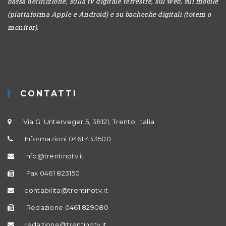
bassa definizione, sulla tv digitale terrestre, sul web, sul mobile
(piattaforma Apple e Android) e su bacheche digitali (totem o
monitor).
CONTATTI
Via G. Unterveger 5, 38121, Trento, Italia
Informazioni 0461 433500
info@trentinotv.it
Fax 0461 823150
contabilita@trentinotv.it
Redazione 0461 829080
redazione@trentinotv.it