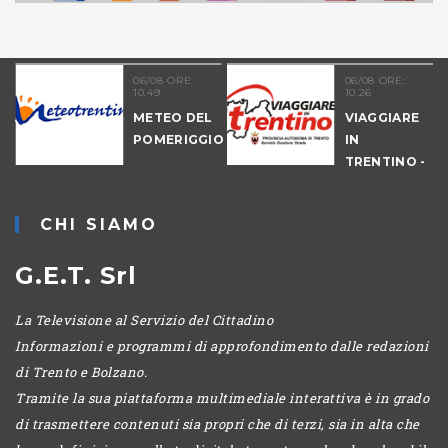
06/08 ORE:
06/08 ORE:
10.49
10.26
NALE
METEO DEL
VIAGGIARE
-
POMERIGGIO
IN
IO
TRENTINO -
MATTINA
CHI SIAMO
G.E.T. Srl
La Televisione al Servizio del Cittadino
Informazioni e programmi di approfondimento dalle redazioni
di Trento e Bolzano.
Tramite la sua piattaforma multimediale interattiva è in grado
di trasmettere contenuti sia propri che di terzi, sia in alta che