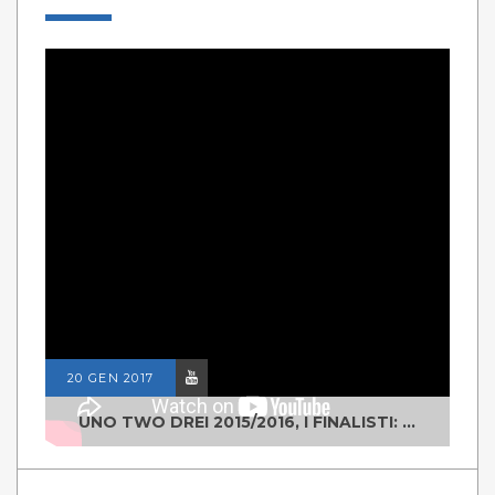
20 GEN 2017
UNO TWO DREI 2015/2016, I FINALISTI: CLASSE IV ALS ISTITUTO "DEGASPERI" BORGO VALSUGANA