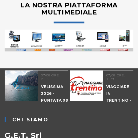
LA NOSTRA PIATTAFORMA
MULTIMEDIALE
07/08 ORE:
07/08 ORE:
19.15
18.39
VELISSIMA
VIAGGIARE
2026 -
IN
PUNTATA 09
TRENTINO -
- DRAGON
CANTIERI
HUNT
CHI SIAMO
LEVICO
G.E.T. Srl