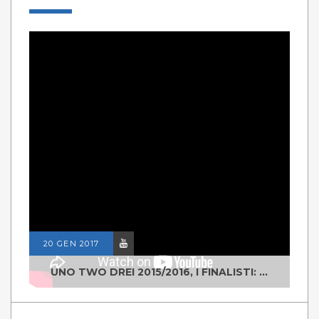
20 GEN 2017
UNO TWO DREI 2015/2016, I FINALISTI: CLASSE IV ALS ISTITUTO "DEGASPERI" BORGO VALSUGANA