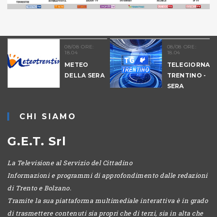
08/08 ORE:
08/08 ORE:
18.04
18.04
METEO
TELEGIORNAL
DELLA SERA
TRENTINO -
-
SERA
CHI SIAMO
G.E.T. Srl
La Televisione al Servizio del Cittadino
Informazioni e programmi di approfondimento dalle redazioni
di Trento e Bolzano.
Tramite la sua piattaforma multimediale interattiva è in grado
di trasmettere contenuti sia propri che di terzi, sia in alta che