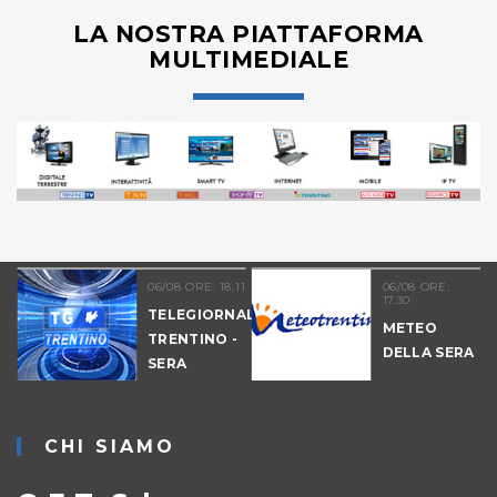
LA NOSTRA PIATTAFORMA
MULTIMEDIALE
06/08 ORE: 18.11
06/08 ORE:
17.30
TELEGIORNALE
METEO
TRENTINO -
DELLA SERA
SERA
-
CHI SIAMO