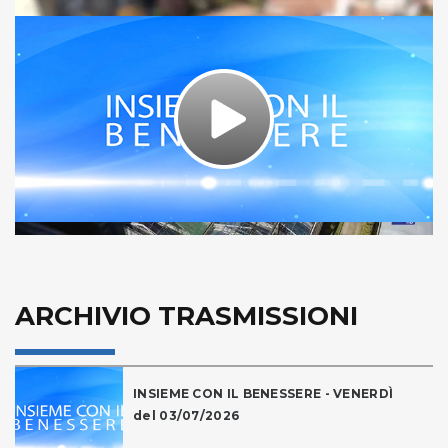
Play
Video
ARCHIVIO TRASMISSIONI
INSIEME CON IL BENESSERE - VENERDÌ
del 03/07/2026