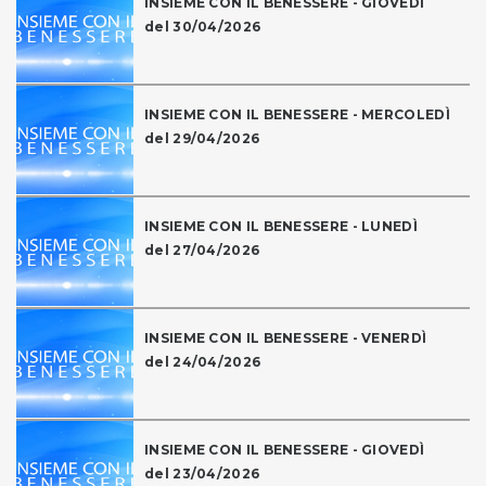
INSIEME CON IL BENESSERE - GIOVEDÌ
del 30/04/2026
INSIEME CON IL BENESSERE - MERCOLEDÌ
del 29/04/2026
INSIEME CON IL BENESSERE - LUNEDÌ
del 27/04/2026
INSIEME CON IL BENESSERE - VENERDÌ
del 24/04/2026
INSIEME CON IL BENESSERE - GIOVEDÌ
del 23/04/2026