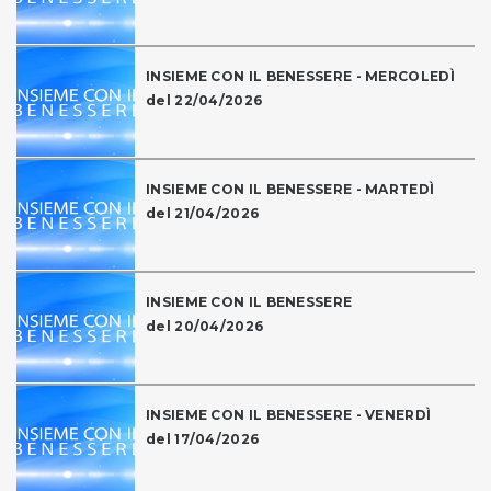
INSIEME CON IL BENESSERE - MERCOLEDÌ
del 22/04/2026
INSIEME CON IL BENESSERE - MARTEDÌ
del 21/04/2026
INSIEME CON IL BENESSERE
del 20/04/2026
INSIEME CON IL BENESSERE - VENERDÌ
del 17/04/2026