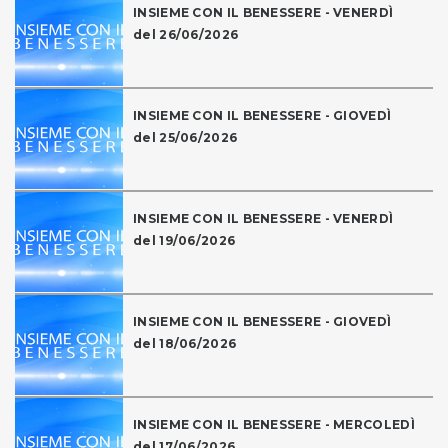
INSIEME CON IL BENESSERE - VENERDÌ
del 26/06/2026
INSIEME CON IL BENESSERE - GIOVEDÌ
del 25/06/2026
INSIEME CON IL BENESSERE - VENERDÌ
del 19/06/2026
INSIEME CON IL BENESSERE - GIOVEDÌ
del 18/06/2026
INSIEME CON IL BENESSERE - MERCOLEDÌ
del 17/06/2026