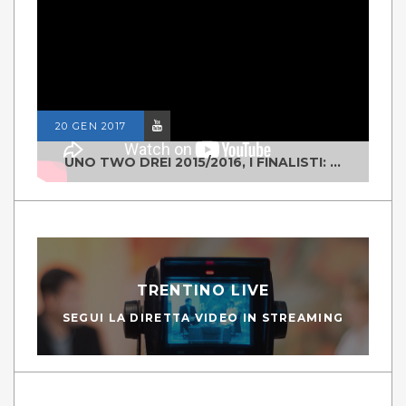
20 GEN 2017
UNO TWO DREI 2015/2016, I FINALISTI: CLASSE IV ALS ISTITUTO "DEGASPERI" BORGO VALSUGANA
TRENTINO LIVE
SEGUI LA DIRETTA VIDEO IN STREAMING