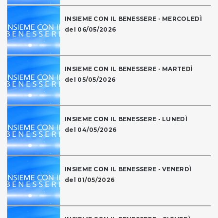
INSIEME CON IL BENESSERE - MERCOLEDÌ
del 06/05/2026
INSIEME CON IL BENESSERE - MARTEDÌ
del 05/05/2026
INSIEME CON IL BENESSERE - LUNEDÌ
del 04/05/2026
INSIEME CON IL BENESSERE - VENERDÌ
del 01/05/2026