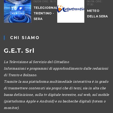
06/08 ORE: 18.11
06/08 ORE:
17.30
TELEGIORNALE
METEO
TRENTINO -
DELLA SERA
SERA
-
CHI SIAMO
G.E.T. Srl
La Televisione al Servizio del Cittadino
Informazioni e programmi di approfondimento dalle redazioni
di Trento e Bolzano.
Tramite la sua piattaforma multimediale interattiva è in grado
di trasmettere contenuti sia propri che di terzi, sia in alta che
bassa definizione, sulla tv digitale terrestre, sul web, sul mobile
(piattaforma Apple e Android) e su bacheche digitali (totem o
monitor).