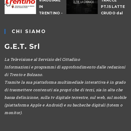
VIAGGIARE
TRACCE
A
IN
PT.15 LATTE
TRENTINO -
CRUDO dal
POMERIGGIO
07-08-2026
CHI SIAMO
G.E.T. Srl
La Televisione al Servizio del Cittadino
Informazioni e programmi di approfondimento dalle redazioni
di Trento e Bolzano.
Tramite la sua piattaforma multimediale interattiva è in grado
di trasmettere contenuti sia propri che di terzi, sia in alta che
bassa definizione, sulla tv digitale terrestre, sul web, sul mobile
(piattaforma Apple e Android) e su bacheche digitali (totem o
monitor).