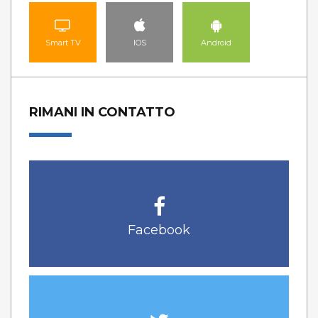
Smart TV
IOS
Android
RIMANI IN CONTATTO
Facebook