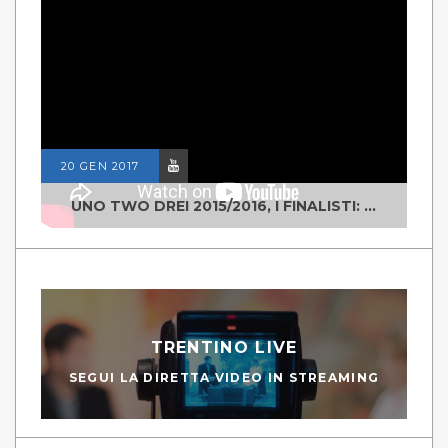
20 GEN 2017
UNO TWO DREI 2015/2016, I FINALISTI: CLASSE IV ALS ISTITUTO "DEGASPERI" BORGO VALSUGANA
TRENTINO LIVE
SEGUI LA DIRETTA VIDEO IN STREAMING