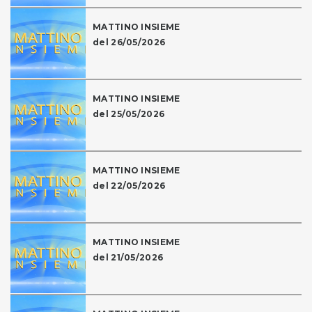
MATTINO INSIEME
del 26/05/2026
MATTINO INSIEME
del 25/05/2026
MATTINO INSIEME
del 22/05/2026
MATTINO INSIEME
del 21/05/2026