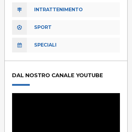
INTRATTENIMENTO
SPORT
SPECIALI
DAL NOSTRO CANALE YOUTUBE