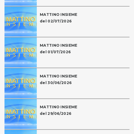
MATTINO INSIEME
del 02/07/2026
MATTINO INSIEME
del 01/07/2026
MATTINO INSIEME
del 30/06/2026
MATTINO INSIEME
del 29/06/2026