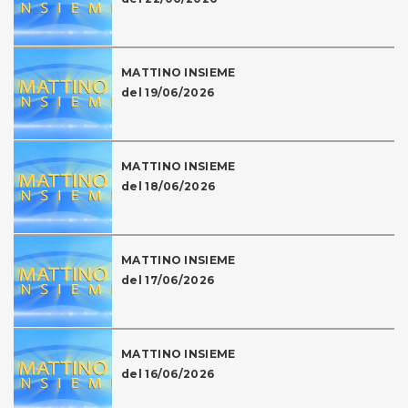
MATTINO INSIEME
del 19/06/2026
MATTINO INSIEME
del 18/06/2026
MATTINO INSIEME
del 17/06/2026
MATTINO INSIEME
del 16/06/2026