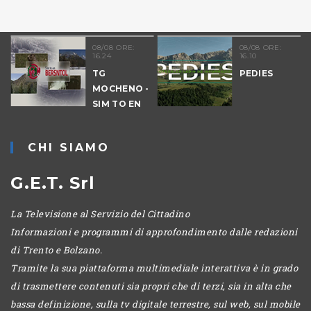
08/08 ORE:
08/08 ORE:
16.24
16.10
TG
PEDIES
MOCHENO -
-
SIM TO EN
IO
BERSNTOL
CHI SIAMO
G.E.T. Srl
La Televisione al Servizio del Cittadino
Informazioni e programmi di approfondimento dalle redazioni
di Trento e Bolzano.
Tramite la sua piattaforma multimediale interattiva è in grado
di trasmettere contenuti sia propri che di terzi, sia in alta che
bassa definizione, sulla tv digitale terrestre, sul web, sul mobile