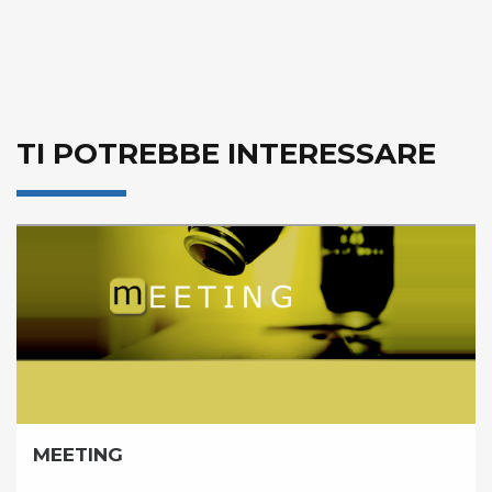
TI POTREBBE INTERESSARE
MEETING