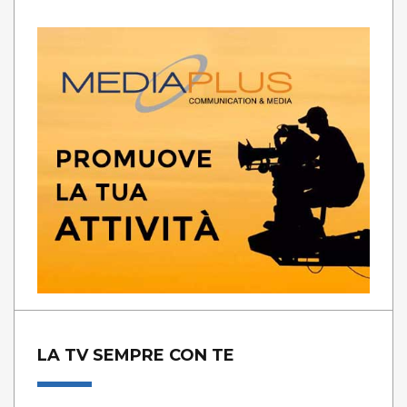
LA TV SEMPRE CON TE