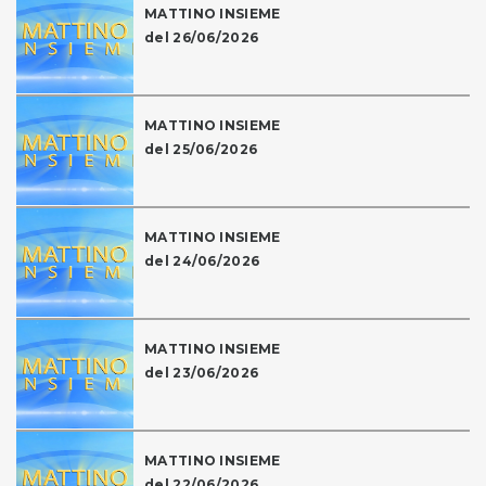
MATTINO INSIEME
del 26/06/2026
MATTINO INSIEME
del 25/06/2026
MATTINO INSIEME
del 24/06/2026
MATTINO INSIEME
del 23/06/2026
MATTINO INSIEME
del 22/06/2026