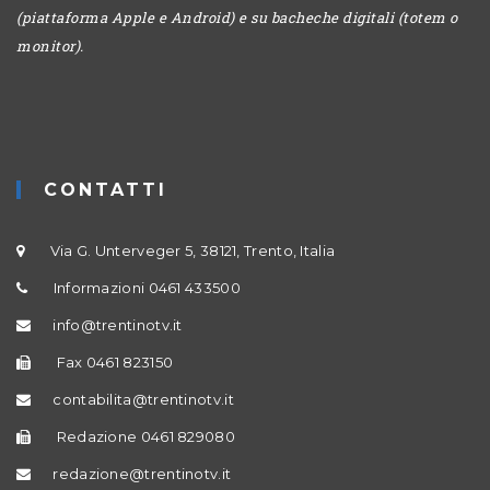
(piattaforma Apple e Android) e su bacheche digitali (totem o
monitor).
CONTATTI
Via G. Unterveger 5, 38121, Trento, Italia
Informazioni 0461 433500
info@trentinotv.it
Fax 0461 823150
contabilita@trentinotv.it
Redazione 0461 829080
redazione@trentinotv.it