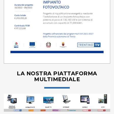
LA NOSTRA PIATTAFORMA
MULTIMEDIALE