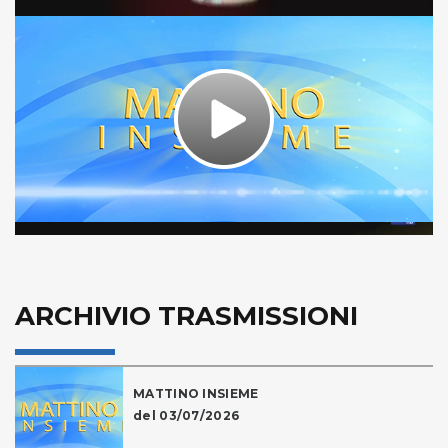
Play
Video
ARCHIVIO TRASMISSIONI
MATTINO INSIEME
del 03/07/2026