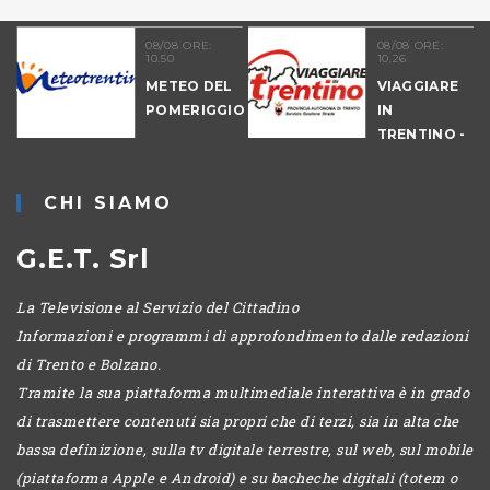
08/08 ORE:
08/08 ORE:
10.50
10.26
NALE
METEO DEL
VIAGGIARE
-
POMERIGGIO
IN
IO
TRENTINO -
MATTINA
CHI SIAMO
G.E.T. Srl
La Televisione al Servizio del Cittadino
Informazioni e programmi di approfondimento dalle redazioni
di Trento e Bolzano.
Tramite la sua piattaforma multimediale interattiva è in grado
di trasmettere contenuti sia propri che di terzi, sia in alta che
bassa definizione, sulla tv digitale terrestre, sul web, sul mobile
(piattaforma Apple e Android) e su bacheche digitali (totem o