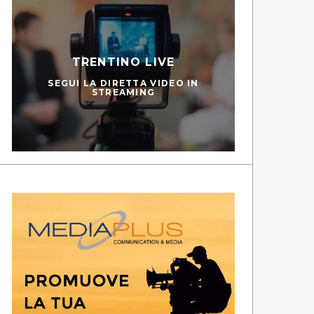
TRENTINO LIVE
PEDIES
SC
SEGUI LA DIRETTA VIDEO IN
STREAMING
GUARDA LE PUNTATE
GUA