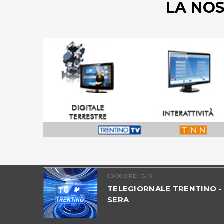
LA NO
09/08 ORE: 18.10
INO -
TELEGIORNALE TRENTINO -
SERA