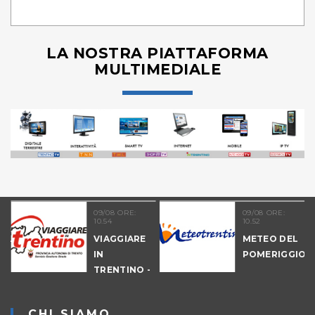
LA NOSTRA PIATTAFORMA
MULTIMEDIALE
09/08 ORE:
09/08 ORE:
10.54
10.52
NALE
VIAGGIARE
METEO DEL
-
IN
POMERIGGIO
IO
TRENTINO -
MATTINA
CHI SIAMO