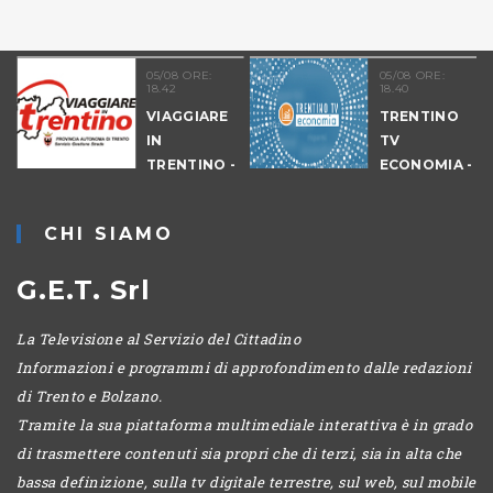
05/08 ORE:
05/08 ORE:
18.42
18.40
VIAGGIARE
TRENTINO
IN
TV
TRENTINO -
ECONOMIA -
CANTIERI
EDIZIONE
SERALE
CHI SIAMO
G.E.T. Srl
La Televisione al Servizio del Cittadino
Informazioni e programmi di approfondimento dalle redazioni
di Trento e Bolzano.
Tramite la sua piattaforma multimediale interattiva è in grado
di trasmettere contenuti sia propri che di terzi, sia in alta che
bassa definizione, sulla tv digitale terrestre, sul web, sul mobile