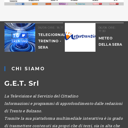
06/08 ORE: 18.11
06/08 ORE:
17.30
TELEGIORNALE
METEO
TRENTINO -
DELLA SERA
SERA
-
CHI SIAMO
G.E.T. Srl
La Televisione al Servizio del Cittadino
Informazioni e programmi di approfondimento dalle redazioni
di Trento e Bolzano.
Tramite la sua piattaforma multimediale interattiva è in grado
di trasmettere contenuti sia propri che di terzi, sia in alta che