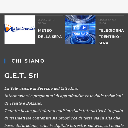
08/08 ORE:
08/08 ORE:
18.04
18.04
METEO
TELEGIORNAL
DELLA SERA
TRENTINO -
-
SERA
CHI SIAMO
G.E.T. Srl
La Televisione al Servizio del Cittadino
Informazioni e programmi di approfondimento dalle redazioni
di Trento e Bolzano.
Tramite la sua piattaforma multimediale interattiva è in grado
di trasmettere contenuti sia propri che di terzi, sia in alta che
bassa definizione, sulla tv digitale terrestre, sul web, sul mobile