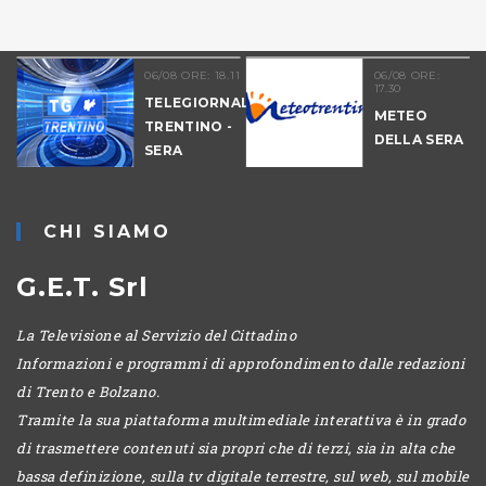
06/08 ORE: 18.11
06/08 ORE:
17.30
TELEGIORNALE
METEO
TRENTINO -
DELLA SERA
SERA
-
CHI SIAMO
G.E.T. Srl
La Televisione al Servizio del Cittadino
Informazioni e programmi di approfondimento dalle redazioni
di Trento e Bolzano.
Tramite la sua piattaforma multimediale interattiva è in grado
di trasmettere contenuti sia propri che di terzi, sia in alta che
bassa definizione, sulla tv digitale terrestre, sul web, sul mobile