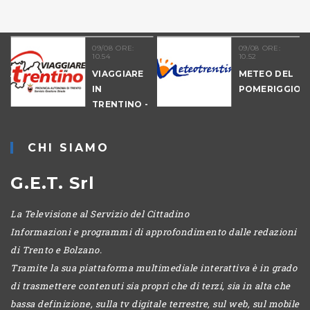
09/08 ORE:
09/08 ORE:
10.54
10.52
NALE
VIAGGIARE
METEO DEL
-
IN
POMERIGGIO
IO
TRENTINO -
MATTINA
CHI SIAMO
G.E.T. Srl
La Televisione al Servizio del Cittadino
Informazioni e programmi di approfondimento dalle redazioni
di Trento e Bolzano.
Tramite la sua piattaforma multimediale interattiva è in grado
di trasmettere contenuti sia propri che di terzi, sia in alta che
bassa definizione, sulla tv digitale terrestre, sul web, sul mobile