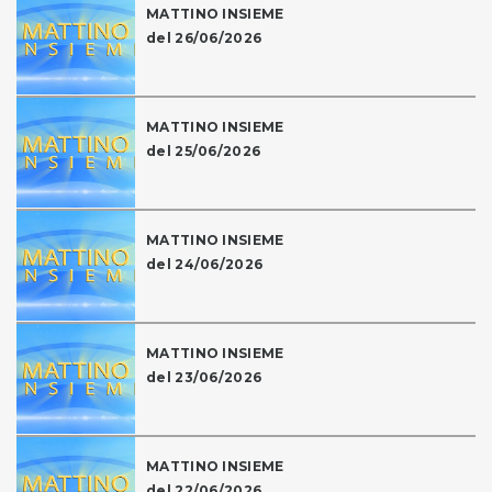
MATTINO INSIEME
del 26/06/2026
MATTINO INSIEME
del 25/06/2026
MATTINO INSIEME
del 24/06/2026
MATTINO INSIEME
del 23/06/2026
MATTINO INSIEME
del 22/06/2026