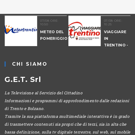
21
07/08 ORE:
07/08 ORE:
10.50
10.25
ALE
METEO DEL
VIAGGIARE
-
POMERIGGIO
IN
IO
TRENTINO -
MATTINA
CHI SIAMO
G.E.T. Srl
La Televisione al Servizio del Cittadino
Informazioni e programmi di approfondimento dalle redazioni
di Trento e Bolzano.
Tramite la sua piattaforma multimediale interattiva è in grado
di trasmettere contenuti sia propri che di terzi, sia in alta che
bassa definizione, sulla tv digitale terrestre, sul web, sul mobile