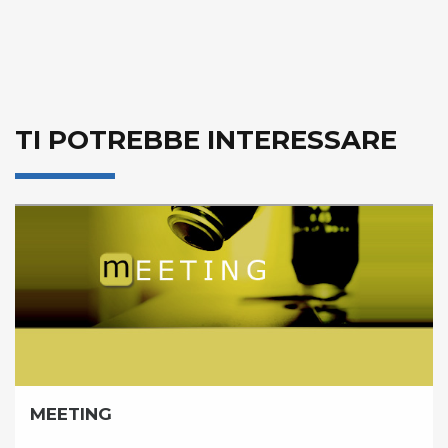
TI POTREBBE INTERESSARE
MEETING