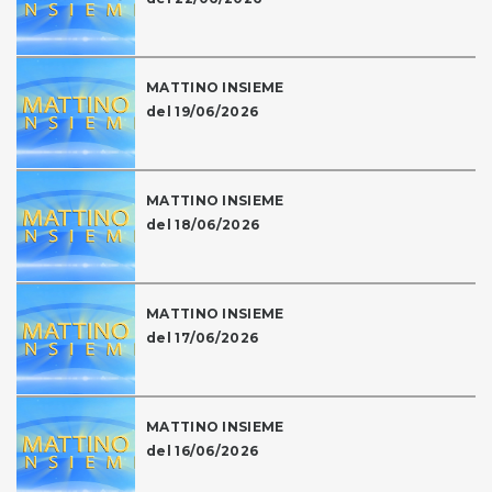
MATTINO INSIEME
del 19/06/2026
MATTINO INSIEME
del 18/06/2026
MATTINO INSIEME
del 17/06/2026
MATTINO INSIEME
del 16/06/2026