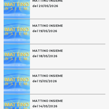
MATTINO INSIEME
del 20/05/2026
MATTINO INSIEME
del 19/05/2026
MATTINO INSIEME
del 18/05/2026
MATTINO INSIEME
del 15/05/2026
MATTINO INSIEME
del 14/05/2026