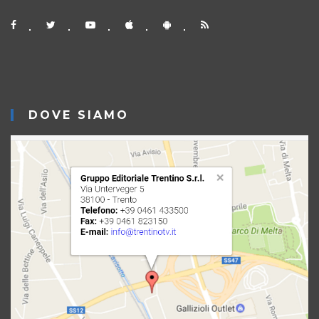
DOVE SIAMO