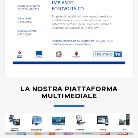
LA NOSTRA PIATTAFORMA
MULTIMEDIALE