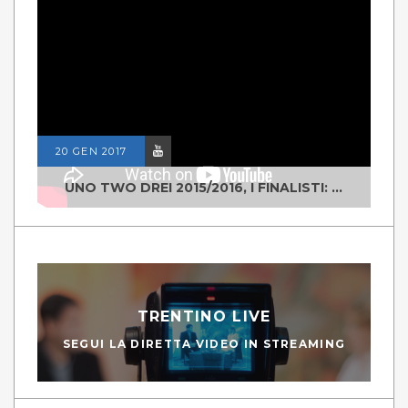
20 GEN 2017
UNO TWO DREI 2015/2016, I FINALISTI: CLASSE IV ALS ISTITUTO "DEGASPERI" BORGO VALSUGANA
TRENTINO LIVE
SEGUI LA DIRETTA VIDEO IN STREAMING