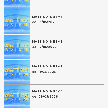
MATTINO INSIEME
del 13/05/2026
MATTINO INSIEME
del 12/05/2026
MATTINO INSIEME
del 11/05/2026
MATTINO INSIEME
del 08/05/2026