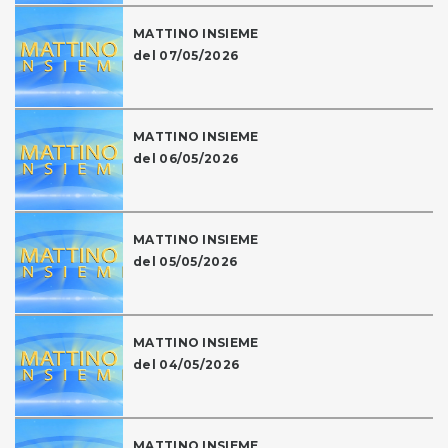
MATTINO INSIEME
del 07/05/2026
MATTINO INSIEME
del 06/05/2026
MATTINO INSIEME
del 05/05/2026
MATTINO INSIEME
del 04/05/2026
MATTINO INSIEME