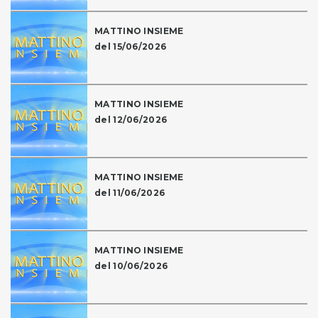
MATTINO INSIEME
del 15/06/2026
MATTINO INSIEME
del 12/06/2026
MATTINO INSIEME
del 11/06/2026
MATTINO INSIEME
del 10/06/2026