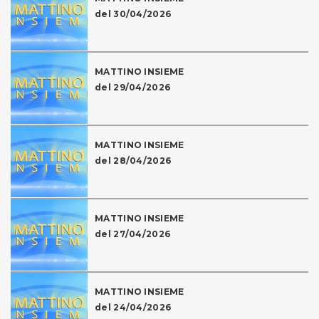
del 30/04/2026
MATTINO INSIEME
del 29/04/2026
MATTINO INSIEME
del 28/04/2026
MATTINO INSIEME
del 27/04/2026
MATTINO INSIEME
del 24/04/2026