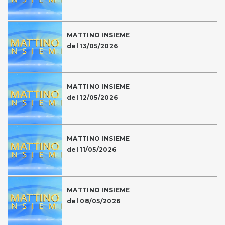
MATTINO INSIEME
del 13/05/2026
MATTINO INSIEME
del 12/05/2026
MATTINO INSIEME
del 11/05/2026
MATTINO INSIEME
del 08/05/2026