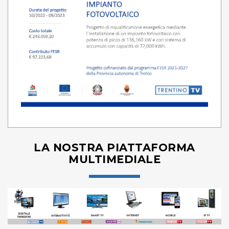
LA NOSTRA PIATTAFORMA
MULTIMEDIALE