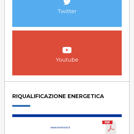
Twitter
Youtube
RIQUALIFICAZIONE ENERGETICA