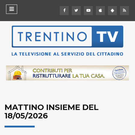
MATTINO INSIEME DEL
18/05/2026