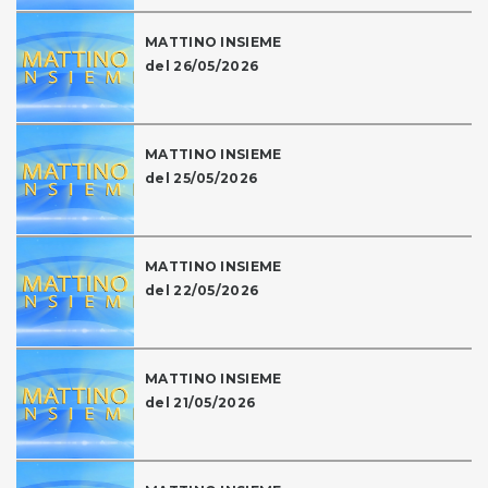
MATTINO INSIEME
del 26/05/2026
MATTINO INSIEME
del 25/05/2026
MATTINO INSIEME
del 22/05/2026
MATTINO INSIEME
del 21/05/2026