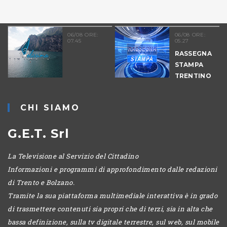
06/08 ORE:
06/08 ORE:
07.45
05.27
RASSEGNA
STAMPA
TRENTINO
CHI SIAMO
G.E.T. Srl
La Televisione al Servizio del Cittadino
Informazioni e programmi di approfondimento dalle redazioni
di Trento e Bolzano.
Tramite la sua piattaforma multimediale interattiva è in grado
di trasmettere contenuti sia propri che di terzi, sia in alta che
bassa definizione, sulla tv digitale terrestre, sul web, sul mobile