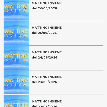
MATTINO INSIEME
del 26/06/2026
MATTINO INSIEME
del 25/06/2026
MATTINO INSIEME
del 24/06/2026
MATTINO INSIEME
del 23/06/2026
MATTINO INSIEME
del 22/06/2026