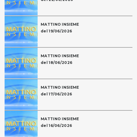
MATTINO INSIEME
del 19/06/2026
MATTINO INSIEME
del 18/06/2026
MATTINO INSIEME
del 17/06/2026
MATTINO INSIEME
del 16/06/2026