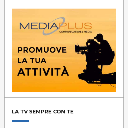
LA TV SEMPRE CON TE