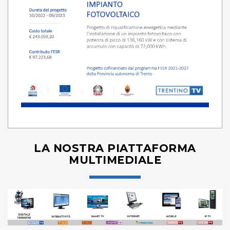
LA NOSTRA PIATTAFORMA
MULTIMEDIALE