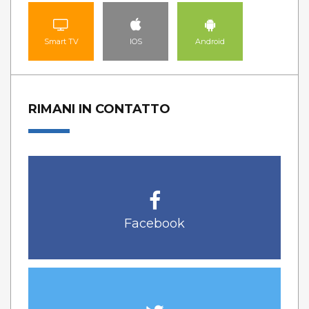
Smart TV
IOS
Android
RIMANI IN CONTATTO
Facebook