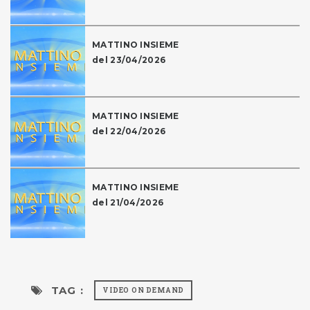
MATTINO INSIEME
del 23/04/2026
MATTINO INSIEME
del 22/04/2026
MATTINO INSIEME
del 21/04/2026
TAG :
VIDEO ON DEMAND