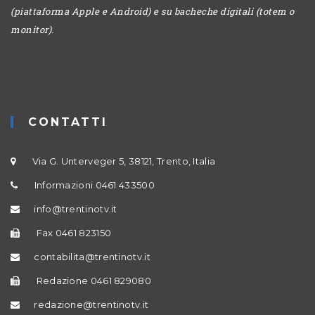
(piattaforma Apple e Android) e su bacheche digitali (totem o
monitor).
CONTATTI
Via G. Unterveger 5, 38121, Trento, Italia
Informazioni 0461 433500
info@trentinotv.it
Fax 0461 823150
contabilita@trentinotv.it
Redazione 0461 829080
redazione@trentinotv.it