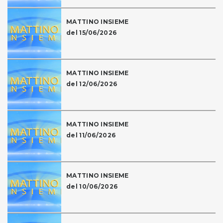
MATTINO INSIEME
del 15/06/2026
MATTINO INSIEME
del 12/06/2026
MATTINO INSIEME
del 11/06/2026
MATTINO INSIEME
del 10/06/2026