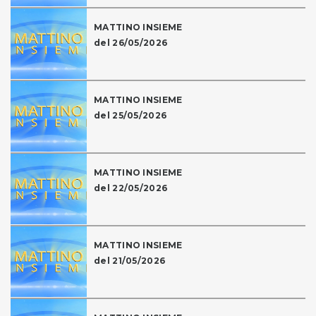
MATTINO INSIEME
del 26/05/2026
MATTINO INSIEME
del 25/05/2026
MATTINO INSIEME
del 22/05/2026
MATTINO INSIEME
del 21/05/2026