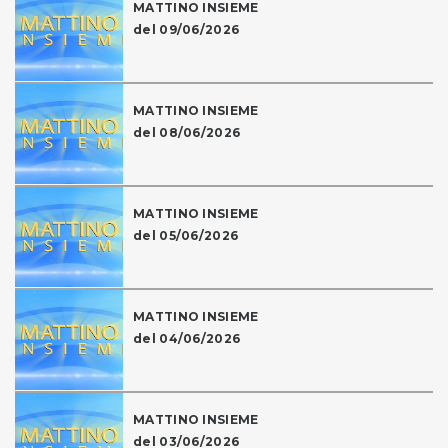
MATTINO INSIEME
del 09/06/2026
MATTINO INSIEME
del 08/06/2026
MATTINO INSIEME
del 05/06/2026
MATTINO INSIEME
del 04/06/2026
MATTINO INSIEME
del 03/06/2026